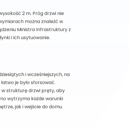
wysokość 2 m. Próg drzwi nie
ch wymiarach można znaleźć w
zeniu Ministra Infrastruktury z
nki i ich usytuowanie.
ziesiątych i wcześniejszych, na
 łatwo je było sforsować.
w strukturę drzwi pręty, aby
wno wytrzyma każde warunki
trze, jak i wejście do domu.