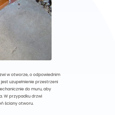
drzwi w otworze, o odpowiednim
est uzupełnienie przestrzeni
chanicznie do muru, aby
ża. W przypadku drzwi
eń ściany otworu.