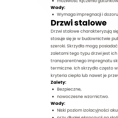
możliwość łączenia gatunków
Wady:
Wymaga impregnacji i dozoru
Drzwi stalowe
Drzwi stalowe charakteryzują si
stosuje się je w budownictwie p
szeroki. Skrzydła mogą posiadać
zaletami tego typu drzwi jest i
transparentnego impregnatu sku
termiczne. Ich skrzydło często w
kryteria ciepła lub nawet je prze
Zalety:
Bezpieczne,
nowoczesne wzornictwo.
Wady:
Niski poziom izolacyjności aku
przy długiej ekspozycji na s