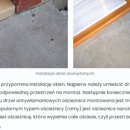
Instalacja drzwi zewnętrznych.
u przypomina instalację okien. Najpierw należy umieścić 
odpowiednią przestrzeń na montaż. Następnie konieczne j
 drzwi antywłamaniowych ościeżnica montowana jest me
opularnym typem ościeżnicy (ramy) jest ościeżnica naro
ż ościeżnicę, która wypełnia całe ościeże, czyli przestrz
o