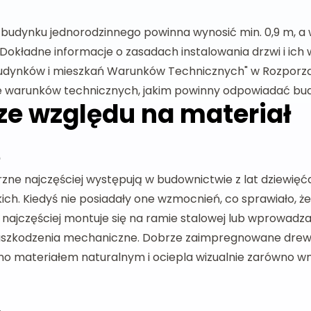
budynku jednorodzinnego powinna wynosić min. 0,9 m, a 
. Dokładne informacje o zasadach instalowania drzwi i i
o budynków i mieszkań Warunków Technicznych" w Rozporząd
wie warunków technicznych, jakim powinny odpowiadać budy
 ze względu na materiał
e
zne najczęściej występują w budownictwie z lat dziewięćd
ich. Kiedyś nie posiadały one wzmocnień, co sprawiało, że
najczęściej montuje się na ramie stalowej lub wprowadza 
 uszkodzenia mechaniczne. Dobrze zaimpregnowane dre
no materiałem naturalnym i ociepla wizualnie zarówno wnę