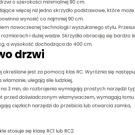
rzwi o szerokości minimalnej 90 cm.
dające więcej niż jedno skrzydło podstawowe, które może
powinna wynosić co najmniej 90 cm.
niem nowoczesnej technologii i wyszukanego stylu. Przesu
ozmiarach i dużej wadze. Skrzydła obracają się bardzo 
 kg, a wysokość dochodząca do 400 cm.
wo drzwi
j określane jest za pomocą klas RC. Wyróżnia się następu
włamanie, ulegają sile ludzkiej,
na 3 min, do rozbrojenia wymagają prostych narzędzi ty
ut przed doświadczonym włamywaczem, wymagają łomu i 
gają ciężkich narzędzi do przebicia lub otwarcia zamka,
 stosuje się klasę RC1 lub RC2.