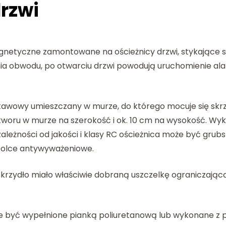
rzwi
gnetyczne zamontowane na ościeżnicy drzwi, stykające si
a obwodu, po otwarciu drzwi powodują uruchomienie al
tawowy umieszczany w murze, do którego mocuje się skrz
tworu w murze na szerokość i ok. 10 cm na wysokość. Wyk
 zależności od jakości i klasy RC ościeżnica może być gr
 bolce antywyważeniowe.
a skrzydło miało właściwie dobraną uszczelkę ograniczają
że być wypełnione pianką poliuretanową lub wykonane z p