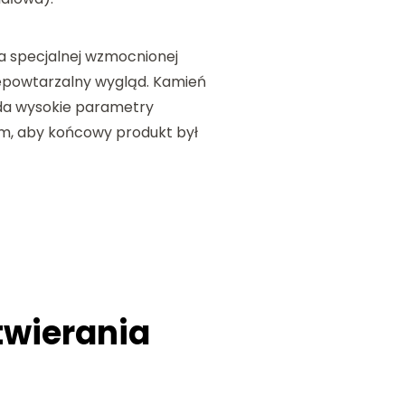
a specjalnej wzmocnionej
niepowtarzalny wygląd. Kamień
ada wysokie parametry
em, aby końcowy produkt był
twierania