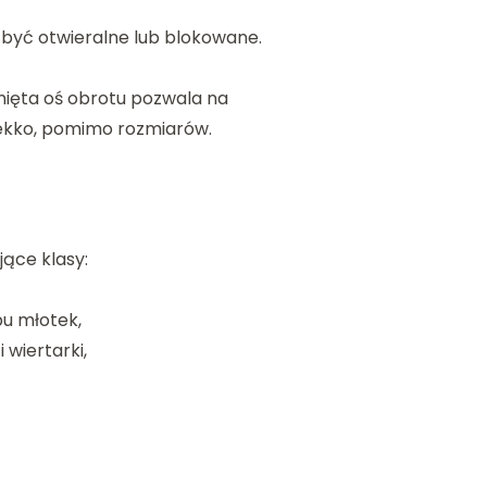
 być otwieralne lub blokowane.
nięta oś obrotu pozwala na
lekko, pomimo rozmiarów.
jące klasy:
pu młotek,
wiertarki,